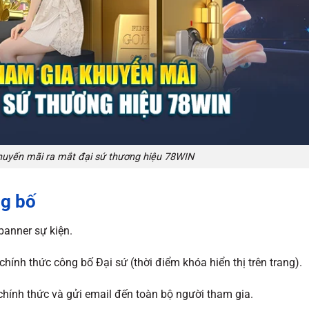
huyến mãi ra mắt đại sứ thương hiệu 78WIN
ng bố
banner sự kiện.
hính thức công bố Đại sứ (thời điểm khóa hiển thị trên trang).
hính thức và gửi email đến toàn bộ người tham gia.