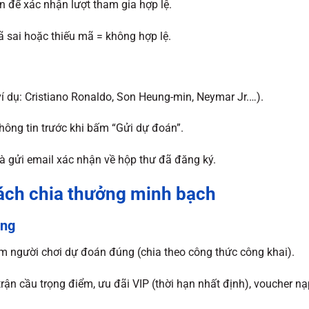
 để xác nhận lượt tham gia hợp lệ.
Mã sai hoặc thiếu mã = không hợp lệ.
(ví dụ: Cristiano Ronaldo, Son Heung-min, Neymar Jr.…).
thông tin trước khi bấm “Gửi dự đoán”.
à gửi email xác nhận về hộp thư đã đăng ký.
cách chia thưởng minh bạch
ặng
 người chơi dự đoán đúng (chia theo công thức công khai).
trận cầu trọng điểm, ưu đãi VIP (thời hạn nhất định), voucher nạ