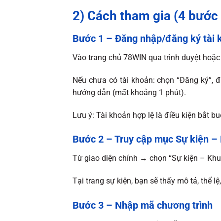
2) Cách tham gia (4 bước
Bước 1 – Đăng nhập/đăng ký tài
Vào trang chủ 78WIN qua trình duyệt hoặ
Nếu chưa có tài khoản: chọn “Đăng ký”, đi
hướng dẫn (mất khoảng 1 phút).
Lưu ý: Tài khoản hợp lệ là điều kiện bắt 
Bước 2 – Truy cập mục Sự kiện –
Từ giao diện chính → chọn “Sự kiện – Kh
Tại trang sự kiện, bạn sẽ thấy mô tả, thể l
Bước 3 – Nhập mã chương trình