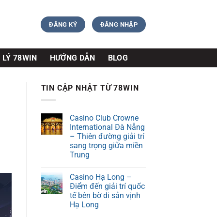
ĐĂNG KÝ
ĐĂNG NHẬP
 LÝ 78WIN
HƯỚNG DẪN
BLOG
TIN CẬP NHẬT TỪ 78WIN
Casino Club Crowne
International Đà Nẵng
– Thiên đường giải trí
sang trọng giữa miền
Trung
Casino Hạ Long –
Điểm đến giải trí quốc
tế bên bờ di sản vịnh
Hạ Long