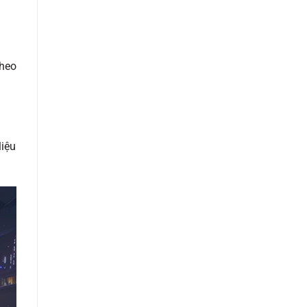
theo
liệu