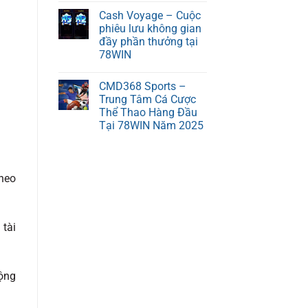
Cash Voyage – Cuộc
phiêu lưu không gian
đầy phần thưởng tại
78WIN
CMD368 Sports –
Trung Tâm Cá Cược
Thể Thao Hàng Đầu
Tại 78WIN Năm 2025
theo
 tài
động