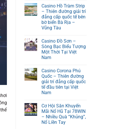
Casino Hồ Tràm Strip
– Thiên đường giải trí
đẳng cấp quốc tế bên
bờ biển Bà Rịa –
Vũng Tàu
Casino Đồ Sơn –
Sòng Bạc Biểu Tượng
Một Thời Tại Việt
Nam
Casino Corona Phú
Quốc – Thiên đường
giải trí đẳng cấp quốc
tế đầu tiên tại Việt
Nam
chơi
đồng
Cơ Hội Săn Khuyến
 thể
Mãi Nổ Hũ Tại 78WIN
– Nhiều Quà “Khủng”,
Nổ Liền Tay