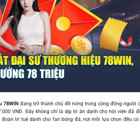
u 78WIN
đang trở thành chủ đề nóng trong cộng đồng người 
87.000 VNĐ. Đây không chỉ là dịp tri ân dành cho hội viên đã 
đoán trí tuệ dành cho fan bóng đá, nơi mỗi lựa chọn đều có