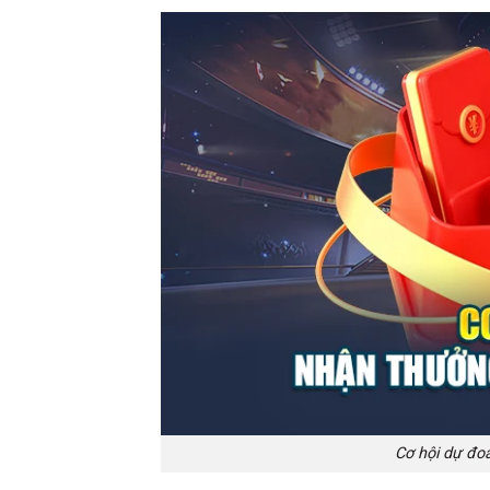
Cơ hội dự đo