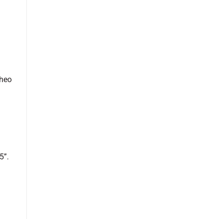
theo
5”.