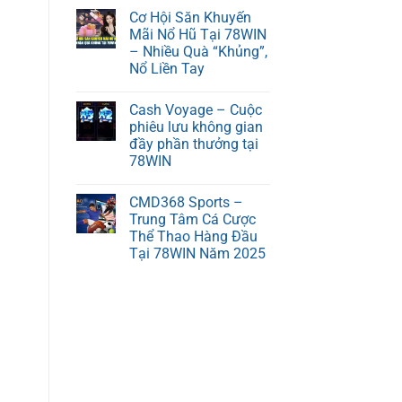
Cơ Hội Săn Khuyến
Mãi Nổ Hũ Tại 78WIN
– Nhiều Quà “Khủng”,
Nổ Liền Tay
Cash Voyage – Cuộc
phiêu lưu không gian
đầy phần thưởng tại
78WIN
CMD368 Sports –
Trung Tâm Cá Cược
Thể Thao Hàng Đầu
Tại 78WIN Năm 2025