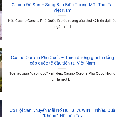
Casino Đồ Sơn – Sòng Bạc Biểu Tượng Một Thời Tại
Việt Nam
Nếu Casino Corona Phú Quốc là biểu tượng của thời kỳ hiện đại hóa
ngành [...]
Casino Corona Phú Quốc – Thiên đường giải trí đẳng
cấp quốc tế đầu tiên tại Việt Nam
Tọa lạc giữa “đảo ngọc” xinh đẹp, Casino Corona Phú Quốc không
chỉ là một [...]
Cơ Hội Săn Khuyến Mãi Nổ Hũ Tại 78WIN – Nhiều Quà
“Khủng”, Nổ Liền Tay