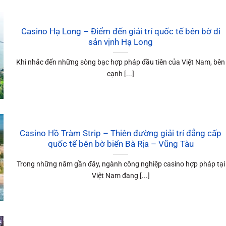
Casino Hạ Long – Điểm đến giải trí quốc tế bên bờ di
sản vịnh Hạ Long
Khi nhắc đến những sòng bạc hợp pháp đầu tiên của Việt Nam, bên
cạnh [...]
Casino Hồ Tràm Strip – Thiên đường giải trí đẳng cấp
quốc tế bên bờ biển Bà Rịa – Vũng Tàu
Trong những năm gần đây, ngành công nghiệp casino hợp pháp tại
Việt Nam đang [...]