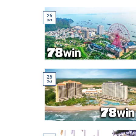
26
Oct
26
Oct