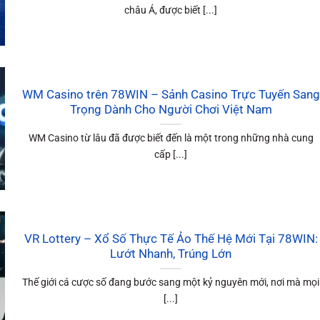
châu Á, được biết [...]
WM Casino trên 78WIN – Sảnh Casino Trực Tuyến Sang
Trọng Dành Cho Người Chơi Việt Nam
WM Casino từ lâu đã được biết đến là một trong những nhà cung
cấp [...]
VR Lottery – Xổ Số Thực Tế Ảo Thế Hệ Mới Tại 78WIN:
Lướt Nhanh, Trúng Lớn
Thế giới cá cược số đang bước sang một kỷ nguyên mới, nơi mà mọi
[...]