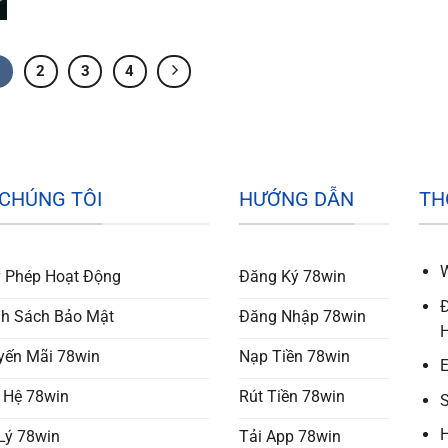
1
2
3
4
 CHÚNG TÔI
HƯỚNG DẪN
TH
W
y Phép Hoạt Động
Đăng Ký 78win
Đ
nh Sách Bảo Mật
Đăng Nhập 78win
H
yến Mãi 78win
Nạp Tiền 78win
 Hệ 78win
Rút Tiền 78win
S
Lý 78win
Tải App 78win