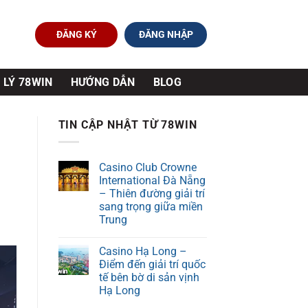
ĐĂNG KÝ
ĐĂNG NHẬP
 LÝ 78WIN
HƯỚNG DẪN
BLOG
TIN CẬP NHẬT TỪ 78WIN
Casino Club Crowne
International Đà Nẵng
– Thiên đường giải trí
sang trọng giữa miền
Trung
Casino Hạ Long –
Điểm đến giải trí quốc
tế bên bờ di sản vịnh
Hạ Long