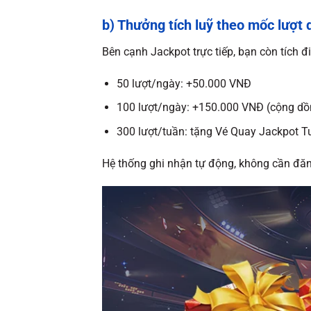
b) Thưởng tích luỹ theo mốc lượt 
Bên cạnh Jackpot trực tiếp, bạn còn tích 
50 lượt/ngày: +50.000 VNĐ
100 lượt/ngày: +150.000 VNĐ (cộng dồ
300 lượt/tuần: tặng Vé Quay Jackpot T
Hệ thống ghi nhận tự động, không cần đăn