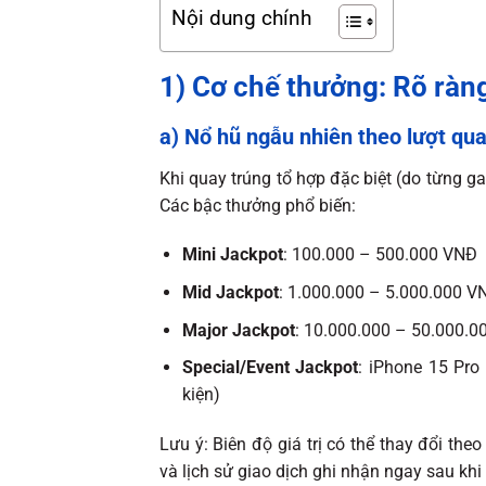
Nội dung chính
1) Cơ chế thưởng: Rõ ràn
a) Nổ hũ ngẫu nhiên theo lượt qu
Khi quay trúng tổ hợp đặc biệt (do từng ga
Các bậc thưởng phổ biến:
Mini Jackpot
: 100.000 – 500.000 VNĐ
Mid Jackpot
: 1.000.000 – 5.000.000 V
Major Jackpot
: 10.000.000 – 50.000.
Special/Event Jackpot
: iPhone 15 Pro
kiện)
Lưu ý: Biên độ giá trị có thể thay đổi t
và lịch sử giao dịch ghi nhận ngay sau khi