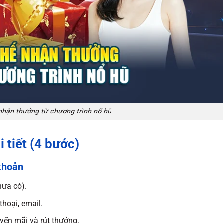
nhận thưởng từ chương trình nổ hũ
 tiết (4 bước)
khoản
hưa có).
thoại, email.
yến mãi và rút thưởng.