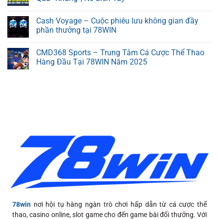
Cash Voyage – Cuộc phiêu lưu không gian đầy
phần thưởng tại 78WIN
CMD368 Sports – Trung Tâm Cá Cược Thể Thao
Hàng Đầu Tại 78WIN Năm 2025
78win
nơi hội tụ hàng ngàn trò chơi hấp dẫn từ cá cược thể
thao, casino online, slot game cho đến game bài đổi thưởng. Với