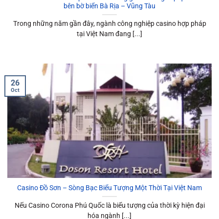
bên bờ biển Bà Rịa – Vũng Tàu
Trong những năm gần đây, ngành công nghiệp casino hợp pháp
tại Việt Nam đang [...]
26
Oct
Casino Đồ Sơn – Sòng Bạc Biểu Tượng Một Thời Tại Việt Nam
Nếu Casino Corona Phú Quốc là biểu tượng của thời kỳ hiện đại
hóa ngành [...]