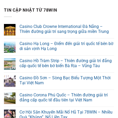
TIN CẬP NHẬT TỪ 78WIN
Casino Club Crowne International Đà Nẵng –
Thiên đường giải trí sang trọng giữa miền Trung
Casino Hạ Long – Điểm đến giải trí quốc tế bên bờ
di sản vịnh Hạ Long
Casino Hồ Tràm Strip – Thiên đường giải trí đẳng
cấp quốc tế bên bờ biển Bà Rịa – Vũng Tàu
Casino Đồ Sơn – Sòng Bạc Biểu Tượng Một Thời
Tại Việt Nam
Casino Corona Phú Quốc – Thiên đường giải trí
đẳng cấp quốc tế đầu tiên tại Việt Nam
Cơ Hội Săn Khuyến Mãi Nổ Hũ Tại 78WIN – Nhiều
Quà “Khủng”, Nổ Liền Tay