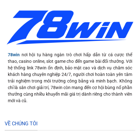
78win
nơi hội tụ hàng ngàn trò chơi hấp dẫn từ cá cược thể
thao, casino online, slot game cho đến game bài đổi thưởng. Với
hệ thống link 78win ổn định, bảo mật cao và dịch vụ chăm sóc
khách hàng chuyên nghiệp 24/7, người chơi hoàn toàn yên tâm
trải nghiệm trong môi trường công bằng và minh bạch. Không
chỉ là sân chơi giải trí, 78win còn mang đến cơ hội bùng nổ phần
thưởng cùng nhiều khuyến mãi giá trị dành riêng cho thành viên
mới và cũ.
VỀ CHÚNG TÔI