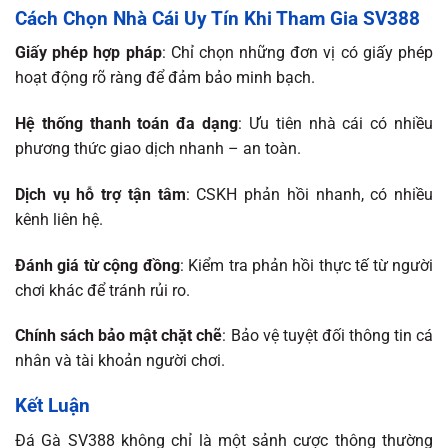
Cách Chọn Nhà Cái Uy Tín Khi Tham Gia SV388
Giấy phép hợp pháp
: Chỉ chọn những đơn vị có giấy phép
hoạt động rõ ràng để đảm bảo minh bạch.
Hệ thống thanh toán đa dạng
: Ưu tiên nhà cái có nhiều
phương thức giao dịch nhanh – an toàn.
Dịch vụ hỗ trợ tận tâm
: CSKH phản hồi nhanh, có nhiều
kênh liên hệ.
Đánh giá từ cộng đồng
: Kiểm tra phản hồi thực tế từ người
chơi khác để tránh rủi ro.
Chính sách bảo mật chặt chẽ
: Bảo vệ tuyệt đối thông tin cá
nhân và tài khoản người chơi.
Kết Luận
Đá Gà SV388 không chỉ là một sảnh cược thông thường