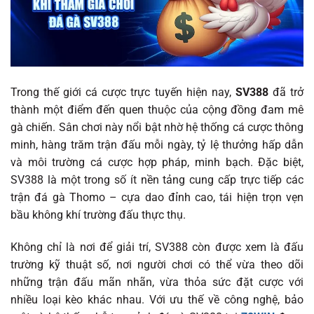
Trong thế giới cá cược trực tuyến hiện nay,
SV388
đã trở
thành một điểm đến quen thuộc của cộng đồng đam mê
gà chiến. Sân chơi này nổi bật nhờ hệ thống cá cược thông
minh, hàng trăm trận đấu mỗi ngày, tỷ lệ thưởng hấp dẫn
và môi trường cá cược hợp pháp, minh bạch. Đặc biệt,
SV388 là một trong số ít nền tảng cung cấp trực tiếp các
trận đá gà Thomo – cựa dao đỉnh cao, tái hiện trọn vẹn
bầu không khí trường đấu thực thụ.
Không chỉ là nơi để giải trí, SV388 còn được xem là đấu
trường kỹ thuật số, nơi người chơi có thể vừa theo dõi
những trận đấu mãn nhãn, vừa thỏa sức đặt cược với
nhiều loại kèo khác nhau. Với ưu thế về công nghệ, bảo