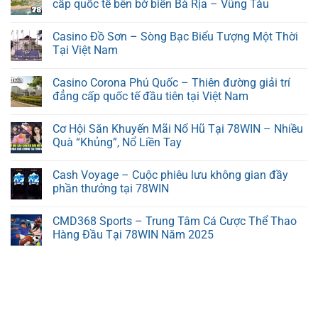
cấp quốc tế bên bờ biển Bà Rịa – Vũng Tàu
Casino Đồ Sơn – Sòng Bạc Biểu Tượng Một Thời
Tại Việt Nam
Casino Corona Phú Quốc – Thiên đường giải trí
đẳng cấp quốc tế đầu tiên tại Việt Nam
Cơ Hội Săn Khuyến Mãi Nổ Hũ Tại 78WIN – Nhiều
Quà “Khủng”, Nổ Liền Tay
Cash Voyage – Cuộc phiêu lưu không gian đầy
phần thưởng tại 78WIN
CMD368 Sports – Trung Tâm Cá Cược Thể Thao
Hàng Đầu Tại 78WIN Năm 2025