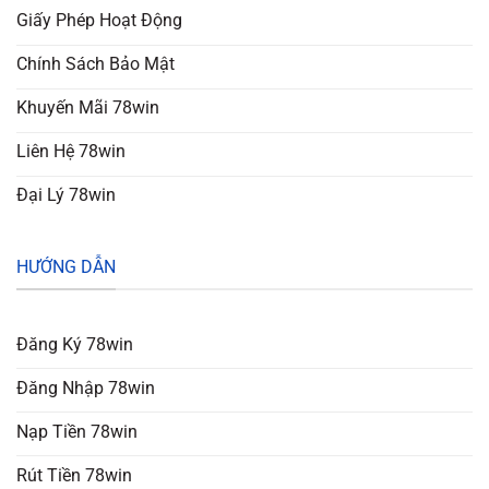
Giấy Phép Hoạt Động
Chính Sách Bảo Mật
Khuyến Mãi 78win
Liên Hệ 78win
Đại Lý 78win
HƯỚNG DẪN
Đăng Ký 78win
Đăng Nhập 78win
Nạp Tiền 78win
Rút Tiền 78win