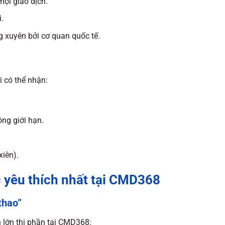
ọi giao dịch.
.
 xuyên bởi cơ quan quốc tế.
i có thể nhận:
ng giới hạn.
xiên).
 yêu thích nhất tại CMD368
thao”
 lớn thị phần tại CMD368: