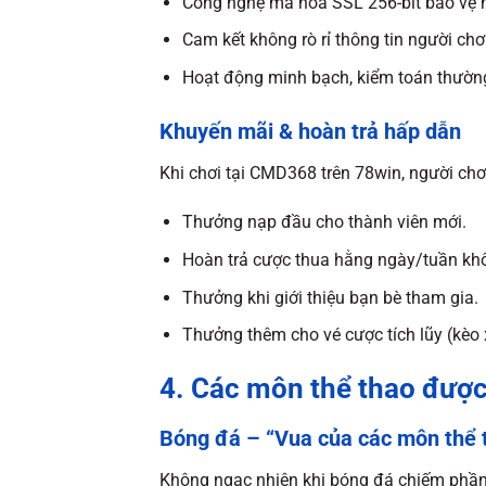
Công nghệ mã hóa SSL 256-bit bảo vệ m
Cam kết không rò rỉ thông tin người chơi
Hoạt động minh bạch, kiểm toán thường
Khuyến mãi & hoàn trả hấp dẫn
Khi chơi tại CMD368 trên 78win, người chơ
Thưởng nạp đầu cho thành viên mới.
Hoàn trả cược thua hằng ngày/tuần khô
Thưởng khi giới thiệu bạn bè tham gia.
Thưởng thêm cho vé cược tích lũy (kèo 
4. Các môn thể thao được
Bóng đá – “Vua của các môn thể 
Không ngạc nhiên khi bóng đá chiếm phần