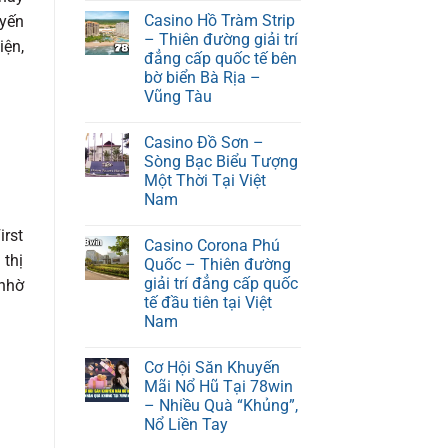
Casino Hồ Tràm Strip
yến
– Thiên đường giải trí
iện,
đẳng cấp quốc tế bên
bờ biển Bà Rịa –
Vũng Tàu
Casino Đồ Sơn –
Sòng Bạc Biểu Tượng
Một Thời Tại Việt
Nam
irst
Casino Corona Phú
 thị
Quốc – Thiên đường
giải trí đẳng cấp quốc
 nhờ
tế đầu tiên tại Việt
Nam
Cơ Hội Săn Khuyến
Mãi Nổ Hũ Tại 78win
– Nhiều Quà “Khủng”,
Nổ Liền Tay