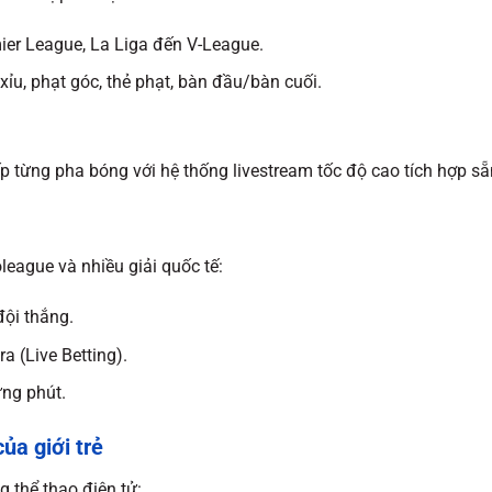
mier League, La Liga đến V-League.
 xỉu, phạt góc, thẻ phạt, bàn đầu/bàn cuối.
iếp từng pha bóng với hệ thống livestream tốc độ cao tích hợp sẵ
ague và nhiều giải quốc tế:
đội thắng.
a (Live Betting).
ừng phút.
ủa giới trẻ
thể thao điện tử: