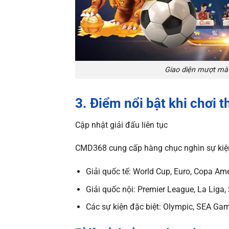
Giao diện mượt mà 
3. Điểm nổi bật khi chơi 
Cập nhật giải đấu liên tục
CMD368 cung cấp hàng chục nghìn sự kiện
Giải quốc tế: World Cup, Euro, Copa A
Giải quốc nội: Premier League, La Liga,
Các sự kiện đặc biệt: Olympic, SEA Ga