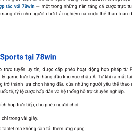
ợp tác với 78win
— một trong những nền tảng cá cược trực tu
 mang đến cho người chơi trải nghiệm cá cược thể thao toàn d
Sports tại 78win
 trực tuyến uy tín, được cấp phép hoạt động hợp pháp từ F
ý game trực tuyến hàng đầu khu vực châu Á. Từ khi ra mắt tại
 trở thành lựa chọn hàng đầu của những người yêu thể thao
ốc tế, tỷ lệ cược hấp dẫn và hệ thống hỗ trợ chuyên nghiệp.
h hợp trực tiếp, cho phép người chơi:
chỉ trong vài giây.
c tablet mà không cần tải thêm ứng dụng.