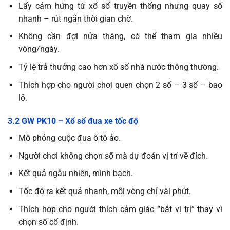
Lấy cảm hứng từ xổ số truyền thống nhưng quay số
nhanh – rút ngắn thời gian chờ.
Không cần đợi nửa tháng, có thể tham gia nhiều
vòng/ngày.
Tỷ lệ trả thưởng cao hơn xổ số nhà nước thông thường.
Thích hợp cho người chơi quen chọn 2 số – 3 số – bao
lô.
3.2 GW PK10 – Xổ số đua xe tốc độ
Mô phỏng cuộc đua ô tô ảo.
Người chơi không chọn số mà dự đoán vị trí về đích.
Kết quả ngẫu nhiên, minh bạch.
Tốc độ ra kết quả nhanh, mỗi vòng chỉ vài phút.
Thích hợp cho người thích cảm giác “bắt vị trí” thay vì
chọn số cố định.