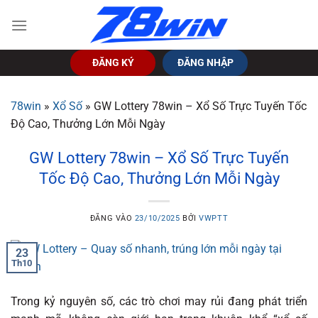
Bỏ
qua
nội
dung
ĐĂNG KÝ
ĐĂNG NHẬP
78win
»
Xổ Số
»
GW Lottery 78win – Xổ Số Trực Tuyến Tốc
Độ Cao, Thưởng Lớn Mỗi Ngày
GW Lottery 78win – Xổ Số Trực Tuyến
Tốc Độ Cao, Thưởng Lớn Mỗi Ngày
ĐĂNG VÀO
23/10/2025
BỞI
VWPTT
23
Th10
Trong kỷ nguyên số, các trò chơi may rủi đang phát triển