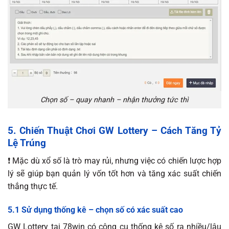
Chọn số – quay nhanh – nhận thưởng tức thì
5. Chiến Thuật Chơi GW Lottery – Cách Tăng Tỷ
Lệ Trúng
❗ Mặc dù xổ số là trò may rủi, nhưng việc có chiến lược hợp
lý sẽ giúp bạn quản lý vốn tốt hơn và tăng xác suất chiến
thắng thực tế.
5.1 Sử dụng thống kê – chọn số có xác suất cao
GW Lottery tại 78win có công cụ thống kê số ra nhiều/lâu