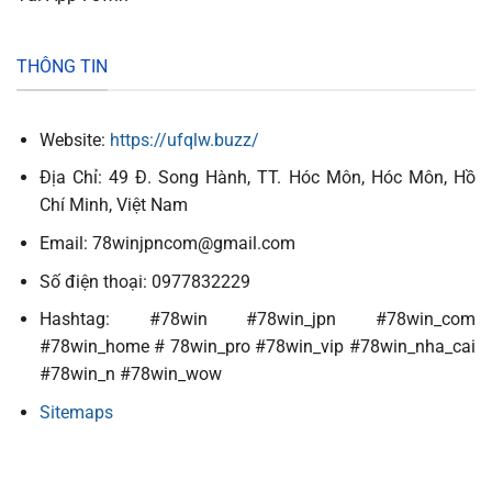
THÔNG TIN
Website:
https://ufqlw.buzz/
Địa Chỉ: 49 Đ. Song Hành, TT. Hóc Môn, Hóc Môn, Hồ
Chí Minh, Việt Nam
Email:
78winjpncom@gmail.com
Số điện thoại: 0977832229
Hashtag: #78win #78win_jpn #78win_com
#78win_home # 78win_pro #78win_vip #78win_nha_cai
#78win_n #78win_wow
Sitemaps