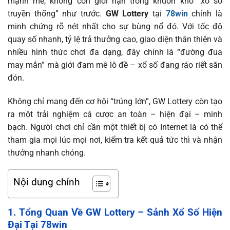
mạnh mẽ, không còn giới hạn trong khuôn khổ “xổ số
truyền thống” như trước.
GW Lottery
tại
78win
chính là
minh chứng rõ nét nhất cho sự bùng nổ đó. Với tốc độ
quay số nhanh, tỷ lệ trả thưởng cao, giao diện thân thiện và
nhiều hình thức chơi đa dạng, đây chính là “đường đua
may mắn” mà giới đam mê lô đề – xổ số đang ráo riết săn
đón.
Không chỉ mang đến cơ hội “trúng lớn”, GW Lottery còn tạo
ra một trải nghiệm cá cược an toàn – hiện đại – minh
bạch. Người chơi chỉ cần một thiết bị có Internet là có thể
tham gia mọi lúc mọi nơi, kiểm tra kết quả tức thì và nhận
thưởng nhanh chóng.
Nội dung chính
1. Tổng Quan Về GW Lottery – Sảnh Xổ Số Hiện
Đại Tại 78win