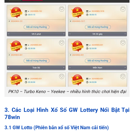
PK10 – Turbo Keno – Yeekee – nhiều hình thức chơi hiện đại
3. Các Loại Hình Xổ Số GW Lottery Nổi Bật Tại
78win
3.1 GW Lotto (Phiên bản xổ số Việt Nam cải tiến)