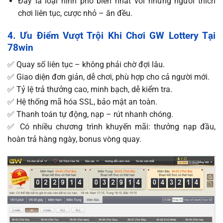
Đây là loại hình phổ biến nhất với những người thích
chơi liên tục, cược nhỏ – ăn đều.
4. Ưu Điểm Vượt Trội Khi Chơi GW Lottery Tại
78win
✅ Quay số liên tục – không phải chờ đợi lâu.
✅ Giao diện đơn giản, dễ chơi, phù hợp cho cả người mới.
✅ Tỷ lệ trả thưởng cao, minh bạch, dễ kiểm tra.
✅ Hệ thống mã hóa SSL, bảo mật an toàn.
✅ Thanh toán tự động, nạp – rút nhanh chóng.
✅ Có nhiều chương trình khuyến mãi: thưởng nạp đầu,
hoàn trả hàng ngày, bonus vòng quay.