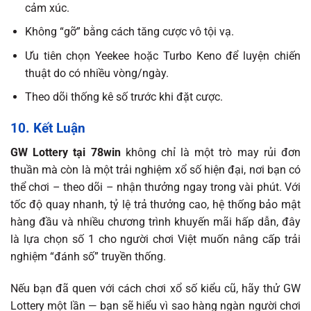
cảm xúc.
Không “gỡ” bằng cách tăng cược vô tội vạ.
Ưu tiên chọn Yeekee hoặc Turbo Keno để luyện chiến
thuật do có nhiều vòng/ngày.
Theo dõi thống kê số trước khi đặt cược.
10. Kết Luận
GW Lottery tại 78win
không chỉ là một trò may rủi đơn
thuần mà còn là một trải nghiệm xổ số hiện đại, nơi bạn có
thể chơi – theo dõi – nhận thưởng ngay trong vài phút. Với
tốc độ quay nhanh, tỷ lệ trả thưởng cao, hệ thống bảo mật
hàng đầu và nhiều chương trình khuyến mãi hấp dẫn, đây
là lựa chọn số 1 cho người chơi Việt muốn nâng cấp trải
nghiệm “đánh số” truyền thống.
Nếu bạn đã quen với cách chơi xổ số kiểu cũ, hãy thử GW
Lottery một lần — bạn sẽ hiểu vì sao hàng ngàn người chơi