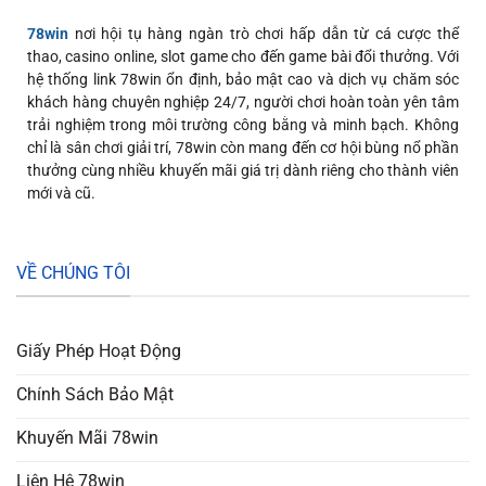
78win
nơi hội tụ hàng ngàn trò chơi hấp dẫn từ cá cược thể
thao, casino online, slot game cho đến game bài đổi thưởng. Với
hệ thống link 78win ổn định, bảo mật cao và dịch vụ chăm sóc
khách hàng chuyên nghiệp 24/7, người chơi hoàn toàn yên tâm
trải nghiệm trong môi trường công bằng và minh bạch. Không
chỉ là sân chơi giải trí, 78win còn mang đến cơ hội bùng nổ phần
thưởng cùng nhiều khuyến mãi giá trị dành riêng cho thành viên
mới và cũ.
VỀ CHÚNG TÔI
Giấy Phép Hoạt Động
Chính Sách Bảo Mật
Khuyến Mãi 78win
Liên Hệ 78win