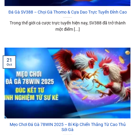
Đá Gà SV388 – Chọi Gà Thomo & Cựa Dao Trực Tuyến Đỉnh Cao
Trong thế giới cá cược trực tuyến hiện nay, SV388 đã trở thành
một điểm [...]
21
Oct
Mẹo Chơi Đá Gà 78WIN 2025 – Bí Kíp Chiến Thắng Từ Cao Thủ
Sới Gà