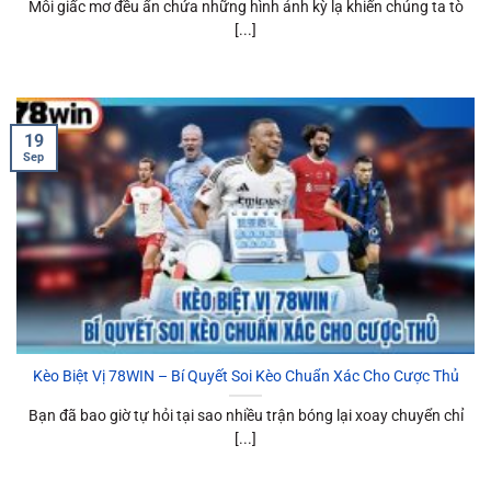
Mỗi giấc mơ đều ẩn chứa những hình ảnh kỳ lạ khiến chúng ta tò
[...]
19
Sep
Kèo Biệt Vị 78WIN – Bí Quyết Soi Kèo Chuẩn Xác Cho Cược Thủ
Bạn đã bao giờ tự hỏi tại sao nhiều trận bóng lại xoay chuyển chỉ
[...]