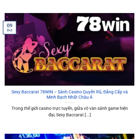
09
Oct
Sexy Baccarat 78WIN – Sảnh Casino Quyến Rũ, Đẳng Cấp và
Minh Bạch Nhất Châu Á
Trong thế giới casino trực tuyến, giữa vô vàn sảnh game hiện
đại, Sexy Baccarat [...]