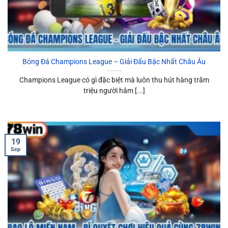
Bóng Đá Champions League – Giải Đấu Bậc Nhất Châu Âu
Champions League có gì đặc biệt mà luôn thu hút hàng trăm
triệu người hâm [...]
19
Sep